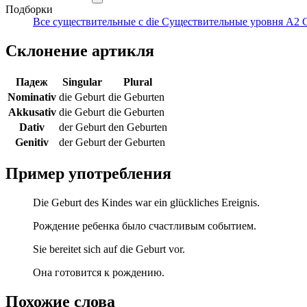
Подборки
Все существительные с die
Существительные уровня A2
Склонение артикля
Падеж
Singular
Plural
Nominativ
die Geburt
die Geburten
Akkusativ
die Geburt
die Geburten
Dativ
der Geburt
den Geburten
Genitiv
der Geburt
der Geburten
Пример употребления
Die Geburt des Kindes war ein glückliches Ereignis.
Рождение ребенка было счастливым событием.
Sie bereitet sich auf die Geburt vor.
Она готовится к рождению.
Похожие слова