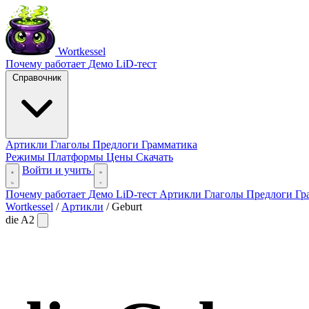
Wortkessel
Почему работает
Демо
LiD-тест
Справочник
Артикли
Глаголы
Предлоги
Грамматика
Режимы
Платформы
Цены
Скачать
Войти и учить
Почему работает
Демо
LiD-тест
Артикли
Глаголы
Предлоги
Гр
Wortkessel
/
Артикли
/
Geburt
die
A2