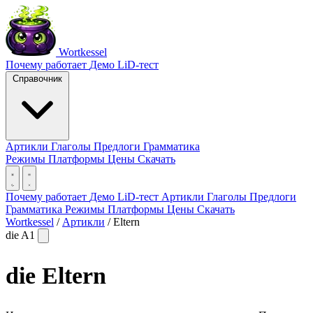
Wortkessel
Почему работает
Демо
LiD-тест
Справочник
Артикли
Глаголы
Предлоги
Грамматика
Режимы
Платформы
Цены
Скачать
Почему работает
Демо
LiD-тест
Артикли
Глаголы
Предлоги
Грамматика
Режимы
Платформы
Цены
Скачать
Wortkessel
/
Артикли
/
Eltern
die
A1
die
Eltern