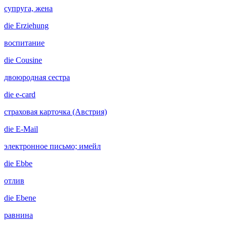
супруга, жена
die
Erziehung
воспитание
die
Cousine
двоюродная сестра
die
e-card
страховая карточка (Австрия)
die
E-Mail
электронное письмо; имейл
die
Ebbe
отлив
die
Ebene
равнина