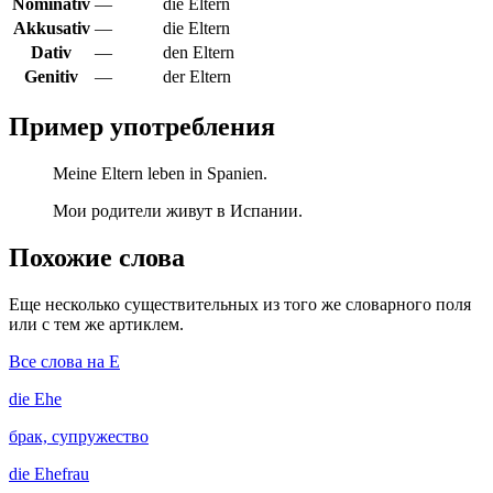
Nominativ
—
die Eltern
Akkusativ
—
die Eltern
Dativ
—
den Eltern
Genitiv
—
der Eltern
Пример употребления
Meine Eltern leben in Spanien.
Мои родители живут в Испании.
Похожие слова
Еще несколько существительных из того же словарного поля
или с тем же артиклем.
Все слова на E
die
Ehe
брак, супружество
die
Ehefrau