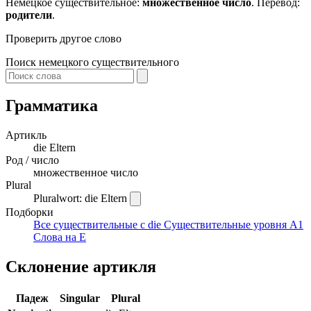
Немецкое существительное:
множественное число
. Перевод:
родители
.
Проверить другое слово
Поиск немецкого существительного
Грамматика
Артикль
die
Eltern
Род / число
множественное число
Plural
Pluralwort: die Eltern
Подборки
Все существительные с die
Существительные уровня A1
Слова на E
Склонение артикля
Падеж
Singular
Plural