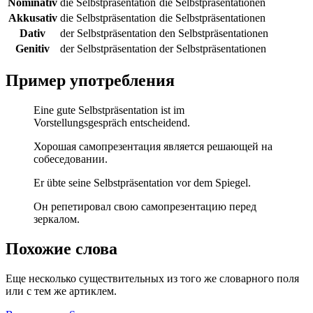
Nominativ
die Selbstpräsentation
die Selbstpräsentationen
Akkusativ
die Selbstpräsentation
die Selbstpräsentationen
Dativ
der Selbstpräsentation
den Selbstpräsentationen
Genitiv
der Selbstpräsentation
der Selbstpräsentationen
Пример употребления
Eine gute Selbstpräsentation ist im
Vorstellungsgespräch entscheidend.
Хорошая самопрезентация является решающей на
собеседовании.
Er übte seine Selbstpräsentation vor dem Spiegel.
Он репетировал свою самопрезентацию перед
зеркалом.
Похожие слова
Еще несколько существительных из того же словарного поля
или с тем же артиклем.