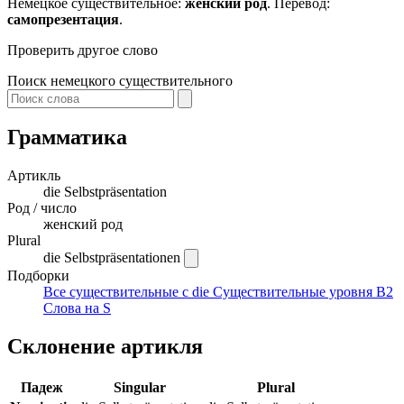
Немецкое существительное:
женский род
. Перевод:
самопрезентация
.
Проверить другое слово
Поиск немецкого существительного
Грамматика
Артикль
die
Selbstpräsentation
Род / число
женский род
Plural
die Selbstpräsentationen
Подборки
Все существительные с die
Существительные уровня B2
Слова на S
Склонение артикля
Падеж
Singular
Plural