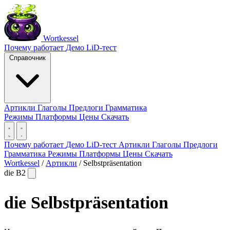
Wortkessel
Почему работает
Демо
LiD-тест
Справочник
Артикли
Глаголы
Предлоги
Грамматика
Режимы
Платформы
Цены
Скачать
Почему работает
Демо
LiD-тест
Артикли
Глаголы
Предлоги
Грамматика
Режимы
Платформы
Цены
Скачать
Wortkessel
/
Артикли
/
Selbstpräsentation
die
B2
die
Selbstpräsentation