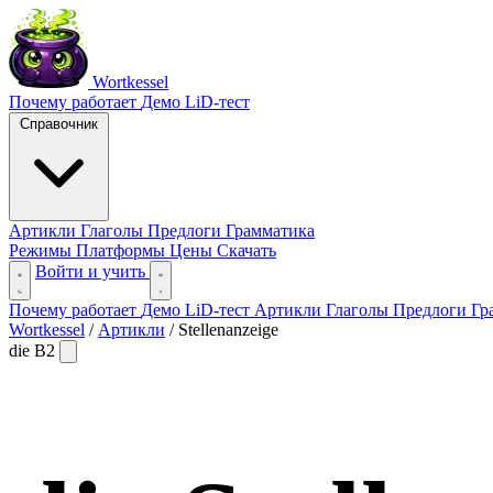
Wortkessel
Почему работает
Демо
LiD-тест
Справочник
Артикли
Глаголы
Предлоги
Грамматика
Режимы
Платформы
Цены
Скачать
Войти и учить
Почему работает
Демо
LiD-тест
Артикли
Глаголы
Предлоги
Гр
Wortkessel
/
Артикли
/
Stellenanzeige
die
B2