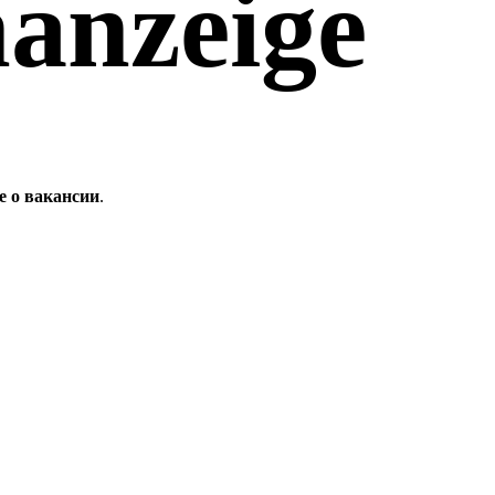
nanzeige
е о вакансии
.