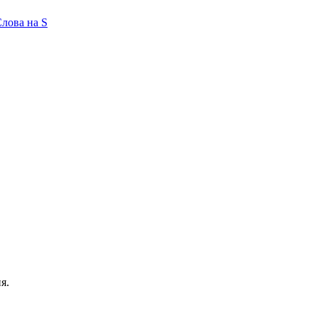
лова на S
я.