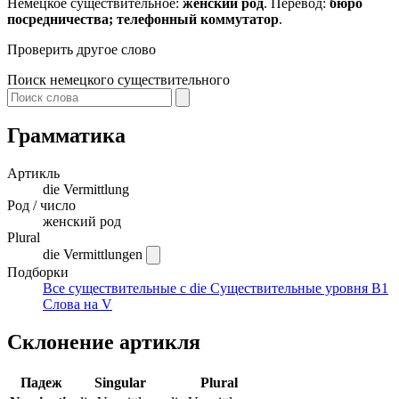
Немецкое существительное:
женский род
. Перевод:
бюро
посредничества; телефонный коммутатор
.
Проверить другое слово
Поиск немецкого существительного
Грамматика
Артикль
die
Vermittlung
Род / число
женский род
Plural
die Vermittlungen
Подборки
Все существительные с die
Существительные уровня B1
Слова на V
Склонение артикля
Падеж
Singular
Plural