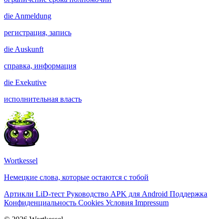
die
Anmeldung
регистрация, запись
die
Auskunft
справка, информация
die
Exekutive
исполнительная власть
Wortkessel
Немецкие слова, которые остаются с тобой
Артикли
LiD-тест
Руководство
APK для Android
Поддержка
Конфиденциальность
Cookies
Условия
Impressum