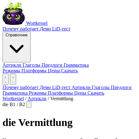
Wortkessel
Почему работает
Демо
LiD-тест
Справочник
Артикли
Глаголы
Предлоги
Грамматика
Режимы
Платформы
Цены
Скачать
Почему работает
Демо
LiD-тест
Артикли
Глаголы
Предлоги
Грамматика
Режимы
Платформы
Цены
Скачать
Wortkessel
/
Артикли
/
Vermittlung
die
B1 / B2
die
Vermittlung