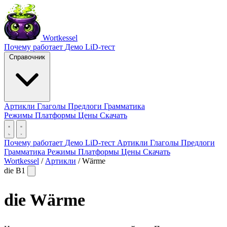
Wortkessel
Почему работает
Демо
LiD-тест
Справочник
Артикли
Глаголы
Предлоги
Грамматика
Режимы
Платформы
Цены
Скачать
Почему работает
Демо
LiD-тест
Артикли
Глаголы
Предлоги
Грамматика
Режимы
Платформы
Цены
Скачать
Wortkessel
/
Артикли
/
Wärme
die
B1
die
Wärme