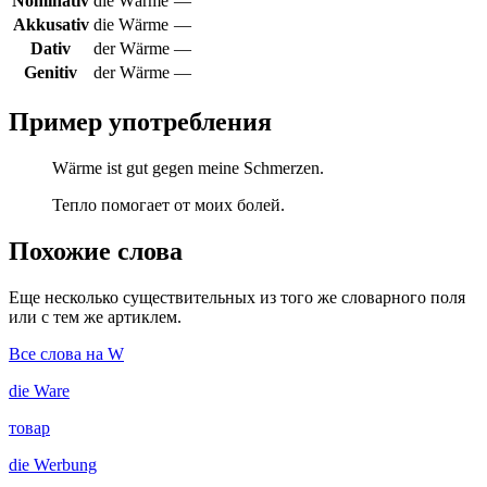
Nominativ
die Wärme
—
Akkusativ
die Wärme
—
Dativ
der Wärme
—
Genitiv
der Wärme
—
Пример употребления
Wärme ist gut gegen meine Schmerzen.
Тепло помогает от моих болей.
Похожие слова
Еще несколько существительных из того же словарного поля
или с тем же артиклем.
Все слова на W
die
Ware
товар
die
Werbung