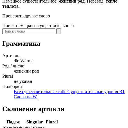
Немецкое существительное:
женский род
. Перевод:
тепло,
теплота
.
Проверить другое слово
Поиск немецкого существительного
Грамматика
Артикль
die
Wärme
Род / число
женский род
Plural
не указан
Подборки
Все существительные с die
Существительные уровня B1
Слова на W
Склонение артикля
Падеж
Singular
Plural