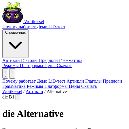
Wortkessel
Почему работает
Демо
LiD-тест
Справочник
Артикли
Глаголы
Предлоги
Грамматика
Режимы
Платформы
Цены
Скачать
Почему работает
Демо
LiD-тест
Артикли
Глаголы
Предлоги
Грамматика
Режимы
Платформы
Цены
Скачать
Wortkessel
/
Артикли
/
Alternative
die
B1
die
Alternative