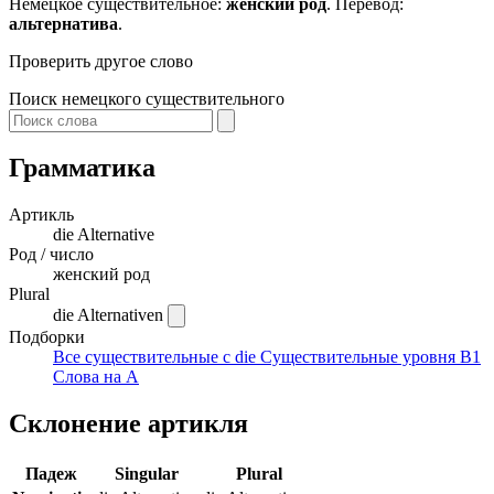
Немецкое существительное:
женский род
. Перевод:
альтернатива
.
Проверить другое слово
Поиск немецкого существительного
Грамматика
Артикль
die
Alternative
Род / число
женский род
Plural
die Alternativen
Подборки
Все существительные с die
Существительные уровня B1
Слова на A
Склонение артикля
Падеж
Singular
Plural