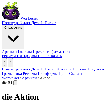
Wortkessel
Почему работает
Демо
LiD-тест
Справочник
Артикли
Глаголы
Предлоги
Грамматика
Режимы
Платформы
Цены
Скачать
Почему работает
Демо
LiD-тест
Артикли
Глаголы
Предлоги
Грамматика
Режимы
Платформы
Цены
Скачать
Wortkessel
/
Артикли
/
Aktion
die
B1
die
Aktion