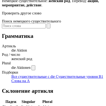
Немецкое существительное:
женский род
. Перевод:
акция,
мероприятие, действие
.
Проверить другое слово
Поиск немецкого существительного
Грамматика
Артикль
die
Aktion
Род / число
женский род
Plural
die Aktionen
Подборки
Все существительные с die
Существительные уровня B1
Слова на A
Склонение артикля
Падеж
Singular
Plural