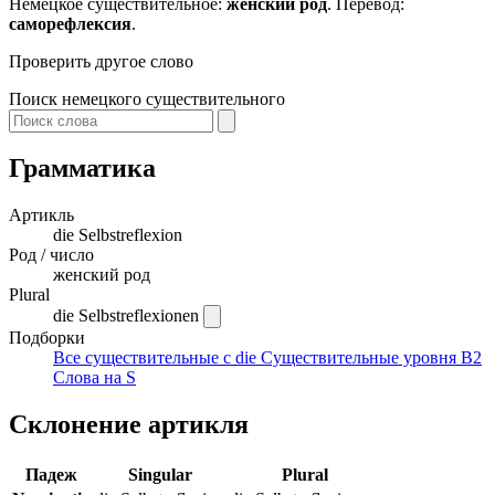
Немецкое существительное:
женский род
. Перевод:
саморефлексия
.
Проверить другое слово
Поиск немецкого существительного
Грамматика
Артикль
die
Selbstreflexion
Род / число
женский род
Plural
die Selbstreflexionen
Подборки
Все существительные с die
Существительные уровня B2
Слова на S
Склонение артикля
Падеж
Singular
Plural