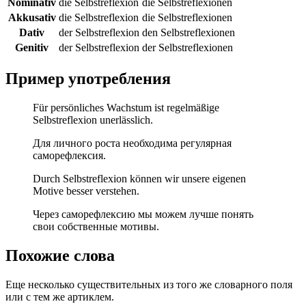
Nominativ
die Selbstreflexion
die Selbstreflexionen
Akkusativ
die Selbstreflexion
die Selbstreflexionen
Dativ
der Selbstreflexion
den Selbstreflexionen
Genitiv
der Selbstreflexion
der Selbstreflexionen
Пример употребления
Für persönliches Wachstum ist regelmäßige
Selbstreflexion unerlässlich.
Для личного роста необходима регулярная
саморефлексия.
Durch Selbstreflexion können wir unsere eigenen
Motive besser verstehen.
Через саморефлексию мы можем лучше понять
свои собственные мотивы.
Похожие слова
Еще несколько существительных из того же словарного поля
или с тем же артиклем.