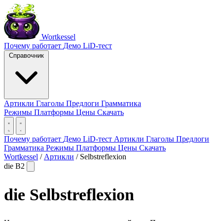
Wortkessel
Почему работает
Демо
LiD-тест
Справочник
Артикли
Глаголы
Предлоги
Грамматика
Режимы
Платформы
Цены
Скачать
Почему работает
Демо
LiD-тест
Артикли
Глаголы
Предлоги
Грамматика
Режимы
Платформы
Цены
Скачать
Wortkessel
/
Артикли
/
Selbstreflexion
die
B2
die
Selbstreflexion