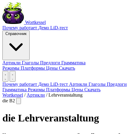
Wortkessel
Почему работает
Демо
LiD-тест
Справочник
Артикли
Глаголы
Предлоги
Грамматика
Режимы
Платформы
Цены
Скачать
Почему работает
Демо
LiD-тест
Артикли
Глаголы
Предлоги
Грамматика
Режимы
Платформы
Цены
Скачать
Wortkessel
/
Артикли
/
Lehrveranstaltung
die
B2
die
Lehrveranstaltung