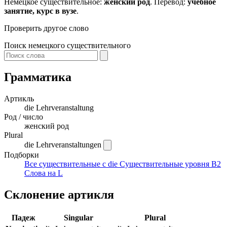
Немецкое существительное:
женский род
. Перевод:
учебное
занятие, курс в вузе
.
Проверить другое слово
Поиск немецкого существительного
Грамматика
Артикль
die
Lehrveranstaltung
Род / число
женский род
Plural
die Lehrveranstaltungen
Подборки
Все существительные с die
Существительные уровня B2
Слова на L
Склонение артикля
Падеж
Singular
Plural