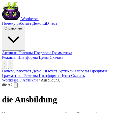
Wortkessel
Почему работает
Демо
LiD-тест
Справочник
Артикли
Глаголы
Предлоги
Грамматика
Режимы
Платформы
Цены
Скачать
Почему работает
Демо
LiD-тест
Артикли
Глаголы
Предлоги
Грамматика
Режимы
Платформы
Цены
Скачать
Wortkessel
/
Артикли
/
Ausbildung
die
A2
die
Ausbildung