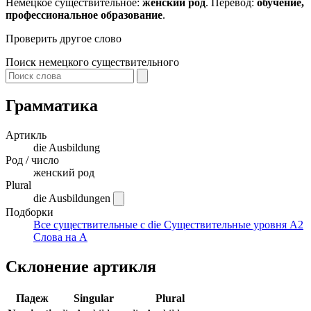
Немецкое существительное:
женский род
. Перевод:
обучение,
профессиональное образование
.
Проверить другое слово
Поиск немецкого существительного
Грамматика
Артикль
die
Ausbildung
Род / число
женский род
Plural
die Ausbildungen
Подборки
Все существительные с die
Существительные уровня A2
Слова на A
Склонение артикля
Падеж
Singular
Plural