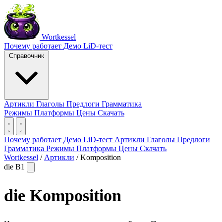
Wortkessel
Почему работает
Демо
LiD-тест
Справочник
Артикли
Глаголы
Предлоги
Грамматика
Режимы
Платформы
Цены
Скачать
Почему работает
Демо
LiD-тест
Артикли
Глаголы
Предлоги
Грамматика
Режимы
Платформы
Цены
Скачать
Wortkessel
/
Артикли
/
Komposition
die
B1
die
Komposition