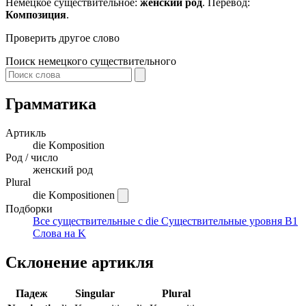
Немецкое существительное:
женский род
. Перевод:
Композиция
.
Проверить другое слово
Поиск немецкого существительного
Грамматика
Артикль
die
Komposition
Род / число
женский род
Plural
die Kompositionen
Подборки
Все существительные с die
Существительные уровня B1
Слова на K
Склонение артикля
Падеж
Singular
Plural