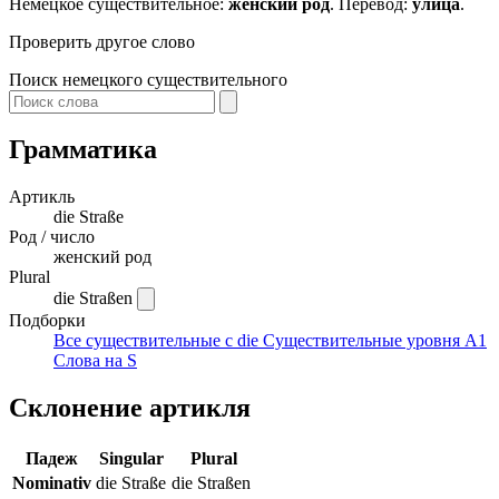
Немецкое существительное:
женский род
. Перевод:
улица
.
Проверить другое слово
Поиск немецкого существительного
Грамматика
Артикль
die
Straße
Род / число
женский род
Plural
die Straßen
Подборки
Все существительные с die
Существительные уровня A1
Слова на S
Склонение артикля
Падеж
Singular
Plural
Nominativ
die Straße
die Straßen