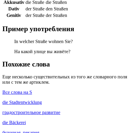
Akkusativ
die Straße
die Straßen
Dativ
der Straße
den Straßen
Genitiv
der Straße
der Straßen
Пример употребления
In welcher Straße wohnen Sie?
На какой улице вы живёте?
Похожие слова
Еще несколько существительных из того же словарного поля
или с тем же артиклем.
Все слова на S
die
Stadtentwicklung
градостроительное развитие
die
Bäckerei
булочная, пекарня