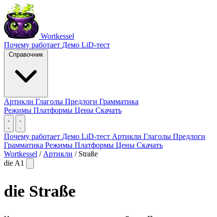
Wortkessel
Почему работает
Демо
LiD-тест
Справочник
Артикли
Глаголы
Предлоги
Грамматика
Режимы
Платформы
Цены
Скачать
Почему работает
Демо
LiD-тест
Артикли
Глаголы
Предлоги
Грамматика
Режимы
Платформы
Цены
Скачать
Wortkessel
/
Артикли
/
Straße
die
A1
die
Straße