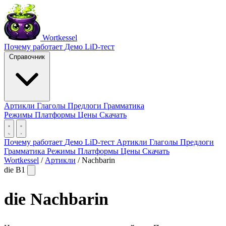
Wortkessel
Почему работает
Демо
LiD-тест
Справочник
Артикли
Глаголы
Предлоги
Грамматика
Режимы
Платформы
Цены
Скачать
Почему работает
Демо
LiD-тест
Артикли
Глаголы
Предлоги
Грамматика
Режимы
Платформы
Цены
Скачать
Wortkessel
/
Артикли
/
Nachbarin
die
B1
die
Nachbarin