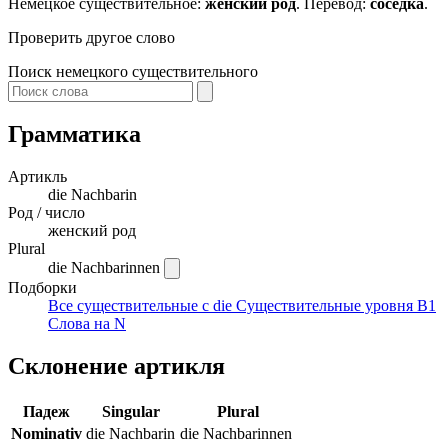
Немецкое существительное:
женский род
. Перевод:
соседка
.
Проверить другое слово
Поиск немецкого существительного
Грамматика
Артикль
die
Nachbarin
Род / число
женский род
Plural
die Nachbarinnen
Подборки
Все существительные с die
Существительные уровня B1
Слова на N
Склонение артикля
Падеж
Singular
Plural
Nominativ
die Nachbarin
die Nachbarinnen