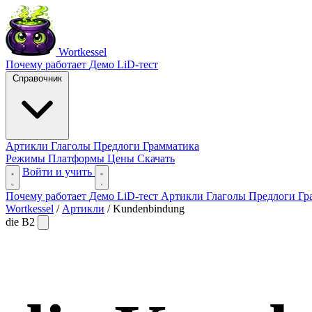
Wortkessel
Почему работает
Демо
LiD-тест
Справочник
Артикли
Глаголы
Предлоги
Грамматика
Режимы
Платформы
Цены
Скачать
Войти и учить
Почему работает
Демо
LiD-тест
Артикли
Глаголы
Предлоги
Гр
Wortkessel
/
Артикли
/
Kundenbindung
die
B2