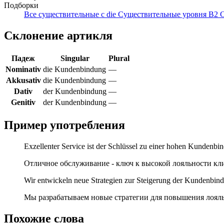
Подборки
Все существительные с die
Существительные уровня B2
С
Склонение артикля
Падеж
Singular
Plural
Nominativ
die Kundenbindung
—
Akkusativ
die Kundenbindung
—
Dativ
der Kundenbindung
—
Genitiv
der Kundenbindung
—
Пример употребления
Exzellenter Service ist der Schlüssel zu einer hohen Kundenbi
Отличное обслуживание - ключ к высокой лояльности кл
Wir entwickeln neue Strategien zur Steigerung der Kundenbin
Мы разрабатываем новые стратегии для повышения лояль
Похожие слова