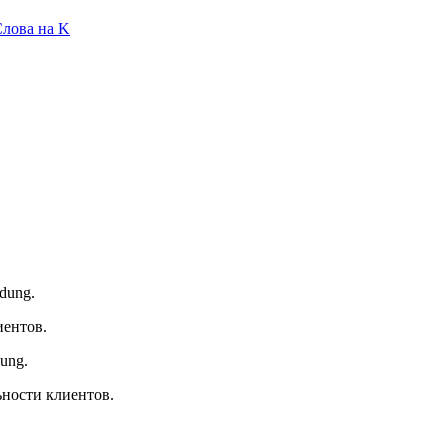
лова на K
ndung.
иентов.
dung.
ности клиентов.