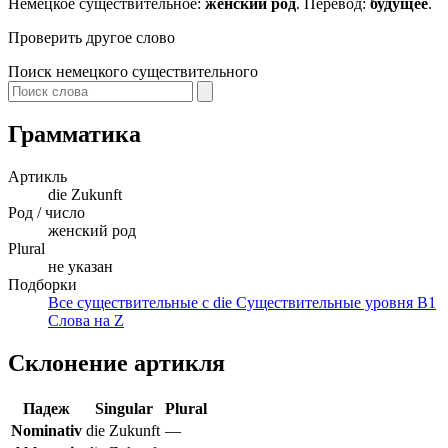
Немецкое существительное:
женский род
. Перевод:
будущее
.
Проверить другое слово
Поиск немецкого существительного
Грамматика
Артикль
die
Zukunft
Род / число
женский род
Plural
не указан
Подборки
Все существительные с die
Существительные уровня B1
Слова на Z
Склонение артикля
Падеж
Singular
Plural
Nominativ
die Zukunft
—