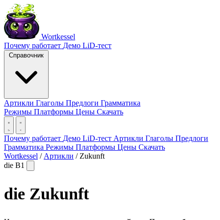
Wortkessel
Почему работает
Демо
LiD-тест
Справочник
Артикли
Глаголы
Предлоги
Грамматика
Режимы
Платформы
Цены
Скачать
Почему работает
Демо
LiD-тест
Артикли
Глаголы
Предлоги
Грамматика
Режимы
Платформы
Цены
Скачать
Wortkessel
/
Артикли
/
Zukunft
die
B1
die
Zukunft