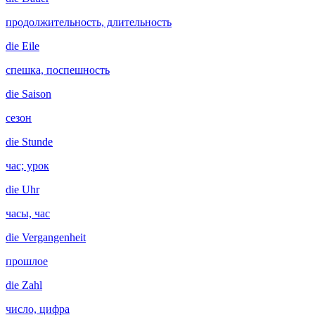
продолжительность, длительность
die
Eile
спешка, поспешность
die
Saison
сезон
die
Stunde
час; урок
die
Uhr
часы, час
die
Vergangenheit
прошлое
die
Zahl
число, цифра