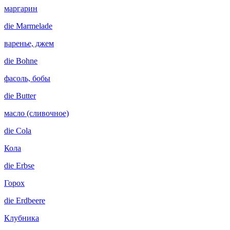
маргарин
die
Marmelade
варенье, джем
die
Bohne
фасоль, бобы
die
Butter
масло (сливочное)
die
Cola
Кола
die
Erbse
Горох
die
Erdbeere
Клубника