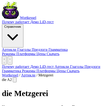
Wortkessel
Почему работает
Демо
LiD-тест
Справочник
Артикли
Глаголы
Предлоги
Грамматика
Режимы
Платформы
Цены
Скачать
Почему работает
Демо
LiD-тест
Артикли
Глаголы
Предлоги
Грамматика
Режимы
Платформы
Цены
Скачать
Wortkessel
/
Артикли
/
Metzgerei
die
A2
die
Metzgerei