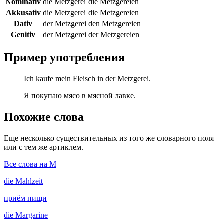
Nominativ
die Metzgerei
die Metzgereien
Akkusativ
die Metzgerei
die Metzgereien
Dativ
der Metzgerei
den Metzgereien
Genitiv
der Metzgerei
der Metzgereien
Пример употребления
Ich kaufe mein Fleisch in der Metzgerei.
Я покупаю мясо в мясной лавке.
Похожие слова
Еще несколько существительных из того же словарного поля
или с тем же артиклем.
Все слова на M
die
Mahlzeit
приём пищи
die
Margarine