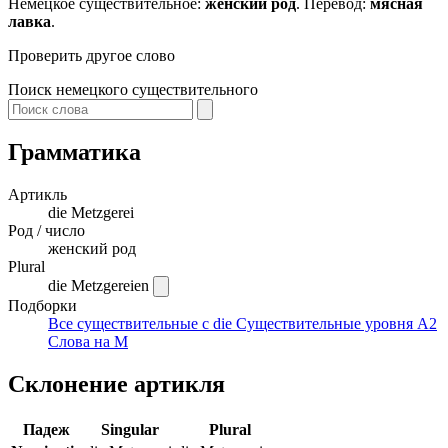
Немецкое существительное:
женский род
. Перевод:
мясная
лавка
.
Проверить другое слово
Поиск немецкого существительного
Грамматика
Артикль
die
Metzgerei
Род / число
женский род
Plural
die Metzgereien
Подборки
Все существительные с die
Существительные уровня A2
Слова на M
Склонение артикля
Падеж
Singular
Plural