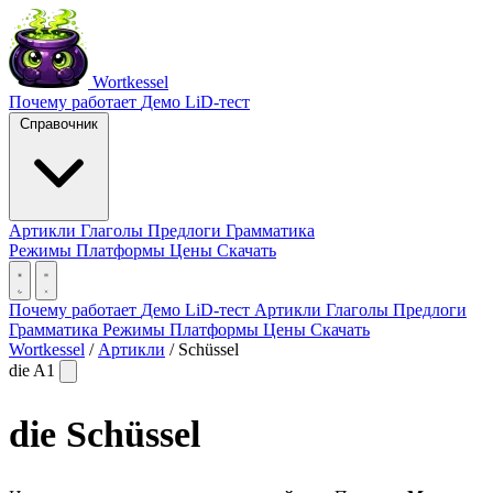
Wortkessel
Почему работает
Демо
LiD-тест
Справочник
Артикли
Глаголы
Предлоги
Грамматика
Режимы
Платформы
Цены
Скачать
Почему работает
Демо
LiD-тест
Артикли
Глаголы
Предлоги
Грамматика
Режимы
Платформы
Цены
Скачать
Wortkessel
/
Артикли
/
Schüssel
die
A1
die
Schüssel