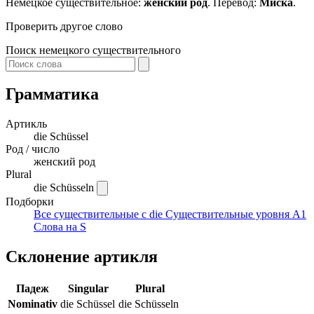
Немецкое существительное:
женский род
. Перевод:
Миска
.
Проверить другое слово
Поиск немецкого существительного
Грамматика
Артикль
die
Schüssel
Род / число
женский род
Plural
die Schüsseln
Подборки
Все существительные с die
Существительные уровня A1
Слова на S
Склонение артикля
Падеж
Singular
Plural
Nominativ
die Schüssel
die Schüsseln