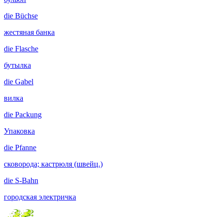
die
Büchse
жестяная банка
die
Flasche
бутылка
die
Gabel
вилка
die
Packung
Упаковка
die
Pfanne
сковорода; кастрюля (швейц.)
die
S-Bahn
городская электричка