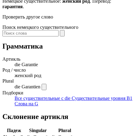
Немецкое существительное:
женский род
. Перевод:
гарантия
.
Проверить другое слово
Поиск немецкого существительного
Грамматика
Артикль
die
Garantie
Род / число
женский род
Plural
die Garantien
Подборки
Все существительные с die
Существительные уровня B1
Слова на G
Склонение артикля
Падеж
Singular
Plural