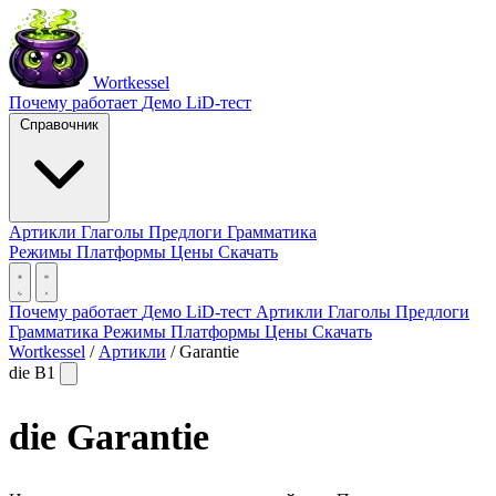
Wortkessel
Почему работает
Демо
LiD-тест
Справочник
Артикли
Глаголы
Предлоги
Грамматика
Режимы
Платформы
Цены
Скачать
Почему работает
Демо
LiD-тест
Артикли
Глаголы
Предлоги
Грамматика
Режимы
Платформы
Цены
Скачать
Wortkessel
/
Артикли
/
Garantie
die
B1
die
Garantie