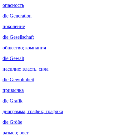
опасность
die
Generation
поколение
die
Gesellschaft
общество; компания
die
Gewalt
насилие; власть, сила
die
Gewohnheit
привычка
die
Grafik
диаграмма, график; графика
die
Größe
размер; рост