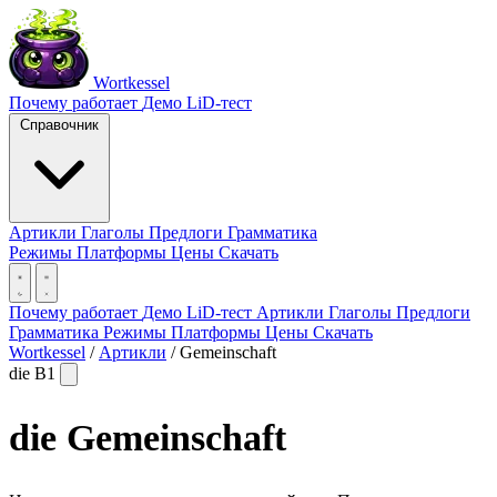
Wortkessel
Почему работает
Демо
LiD-тест
Справочник
Артикли
Глаголы
Предлоги
Грамматика
Режимы
Платформы
Цены
Скачать
Почему работает
Демо
LiD-тест
Артикли
Глаголы
Предлоги
Грамматика
Режимы
Платформы
Цены
Скачать
Wortkessel
/
Артикли
/
Gemeinschaft
die
B1
die
Gemeinschaft