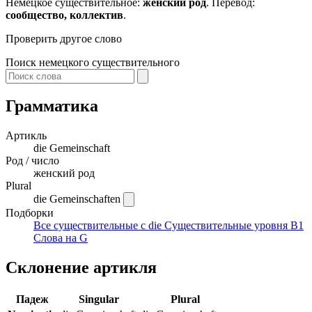
Немецкое существительное:
женский род
. Перевод:
сообщество, коллектив
.
Проверить другое слово
Поиск немецкого существительного
Грамматика
Артикль
die
Gemeinschaft
Род / число
женский род
Plural
die Gemeinschaften
Подборки
Все существительные с die
Существительные уровня B1
Слова на G
Склонение артикля
Падеж
Singular
Plural