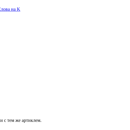
лова на K
и с тем же артиклем.