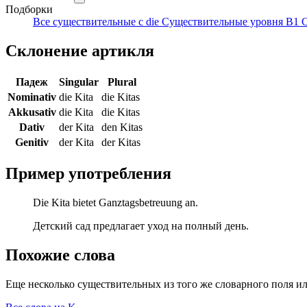
Подборки
Все существительные с die
Существительные уровня B1
С
Склонение артикля
Падеж
Singular
Plural
Nominativ
die Kita
die Kitas
Akkusativ
die Kita
die Kitas
Dativ
der Kita
den Kitas
Genitiv
der Kita
der Kitas
Пример употребления
Die Kita bietet Ganztagsbetreuung an.
Детский сад предлагает уход на полный день.
Похожие слова
Еще несколько существительных из того же словарного поля ил