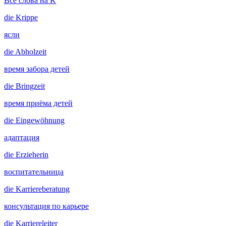
Все слова на K
die
Krippe
ясли
die
Abholzeit
время забора детей
die
Bringzeit
время приёма детей
die
Eingewöhnung
адаптация
die
Erzieherin
воспитательница
die
Karriereberatung
консультация по карьере
die
Karriereleiter