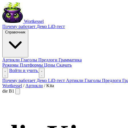
Wortkessel
Почему работает
Демо
LiD-тест
Справочник
Артикли
Глаголы
Предлоги
Грамматика
Режимы
Платформы
Цены
Скачать
Войти и учить
Почему работает
Демо
LiD-тест
Артикли
Глаголы
Предлоги
Гр
Wortkessel
/
Артикли
/
Kita
die
B1