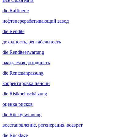
Все слова на R
die
Raffinerie
нефтеперерабатывающий завод
die
Rendite
доходность, рентабельность
die
Renditeerwartung
ожидаемая доходность
die
Rentenanpassung
корректировка пенсии
die
Risikoeinschätzung
оценка рисков
die
Rückgewinnung
восстановление, регенерация, возврат
die
Rücklage