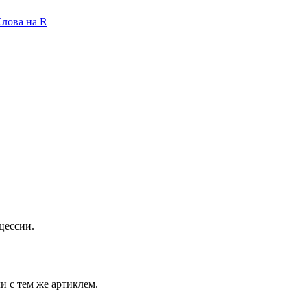
лова на R
цессии.
и с тем же артиклем.