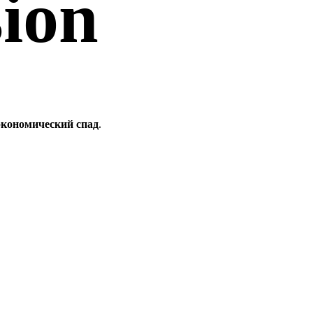
ion
 экономический спад
.