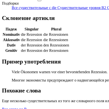
Подборки
Все существительные с die
Существительные уровня B2
С
Склонение артикля
Падеж
Singular
Plural
Nominativ
die Rezession
die Rezessionen
Akkusativ
die Rezession
die Rezessionen
Dativ
der Rezession
den Rezessionen
Genitiv
der Rezession
der Rezessionen
Пример употребления
Viele Ökonomen warnen vor einer bevorstehenden Rezession.
Многие экономисты предупреждают о надвигающейся ре
Похожие слова
Еще несколько существительных из того же словарного поля ил