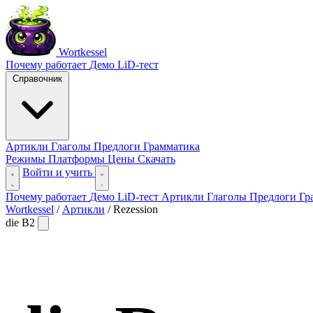
Wortkessel
Почему работает
Демо
LiD-тест
Справочник
Артикли
Глаголы
Предлоги
Грамматика
Режимы
Платформы
Цены
Скачать
Войти и учить
Почему работает
Демо
LiD-тест
Артикли
Глаголы
Предлоги
Гр
Wortkessel
/
Артикли
/
Rezession
die
B2