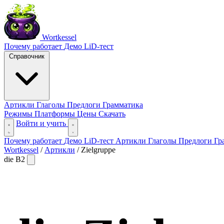
Wortkessel
Почему работает
Демо
LiD-тест
Справочник
Артикли
Глаголы
Предлоги
Грамматика
Режимы
Платформы
Цены
Скачать
Войти и учить
Почему работает
Демо
LiD-тест
Артикли
Глаголы
Предлоги
Гр
Wortkessel
/
Артикли
/
Zielgruppe
die
B2