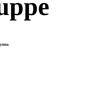
uppe
руппа
.