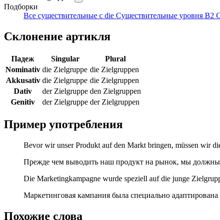
Подборки
Все существительные с die
Существительные уровня B2
С
Склонение артикля
Падеж
Singular
Plural
Nominativ
die Zielgruppe
die Zielgruppen
Akkusativ
die Zielgruppe
die Zielgruppen
Dativ
der Zielgruppe
den Zielgruppen
Genitiv
der Zielgruppe
der Zielgruppen
Пример употребления
Bevor wir unser Produkt auf den Markt bringen, müssen wir die
Прежде чем выводить наш продукт на рынок, мы должны 
Die Marketingkampagne wurde speziell auf die junge Zielgrupp
Маркетинговая кампания была специально адаптирована 
Похожие слова