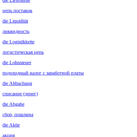
die
Lieferkette
цепь поставок
die
Liquidität
ликвидность
die
Logistikkette
логистическая цепь
die
Lohnsteuer
подоходный налог с заработной платы
die
Abbuchung
списание (денег)
die
Abgabe
сбор, пошлина
die
Aktie
акция