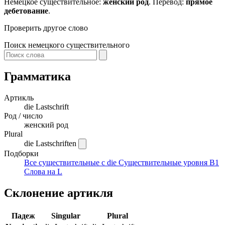
Немецкое существительное:
женский род
. Перевод:
прямое
дебетование
.
Проверить другое слово
Поиск немецкого существительного
Грамматика
Артикль
die
Lastschrift
Род / число
женский род
Plural
die Lastschriften
Подборки
Все существительные с die
Существительные уровня B1
Слова на L
Склонение артикля
Падеж
Singular
Plural