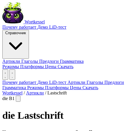
Wortkessel
Почему работает
Демо
LiD-тест
Справочник
Артикли
Глаголы
Предлоги
Грамматика
Режимы
Платформы
Цены
Скачать
Почему работает
Демо
LiD-тест
Артикли
Глаголы
Предлоги
Грамматика
Режимы
Платформы
Цены
Скачать
Wortkessel
/
Артикли
/
Lastschrift
die
B1
die
Lastschrift