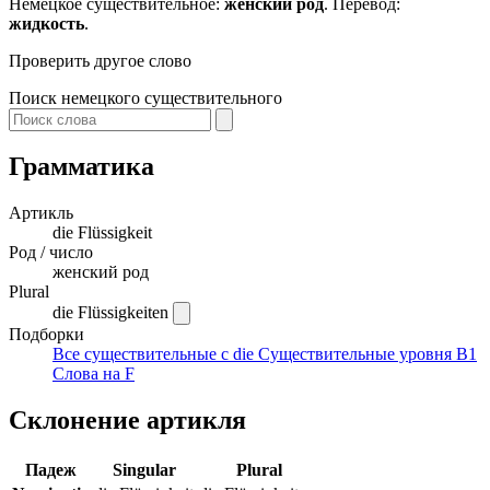
Немецкое существительное:
женский род
. Перевод:
жидкость
.
Проверить другое слово
Поиск немецкого существительного
Грамматика
Артикль
die
Flüssigkeit
Род / число
женский род
Plural
die Flüssigkeiten
Подборки
Все существительные с die
Существительные уровня B1
Слова на F
Склонение артикля
Падеж
Singular
Plural