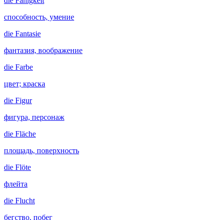
die
Fähigkeit
способность, умение
die
Fantasie
фантазия, воображение
die
Farbe
цвет; краска
die
Figur
фигура, персонаж
die
Fläche
площадь, поверхность
die
Flöte
флейта
die
Flucht
бегство, побег