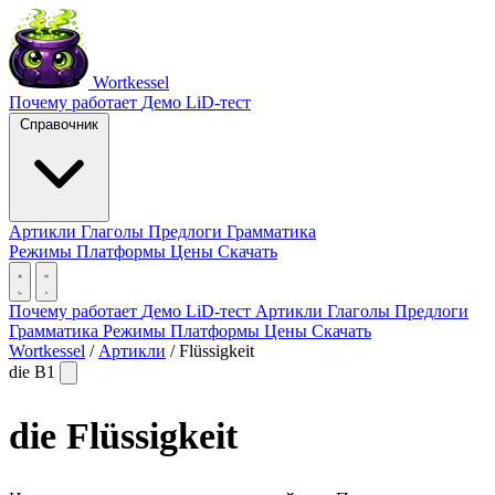
Wortkessel
Почему работает
Демо
LiD-тест
Справочник
Артикли
Глаголы
Предлоги
Грамматика
Режимы
Платформы
Цены
Скачать
Почему работает
Демо
LiD-тест
Артикли
Глаголы
Предлоги
Грамматика
Режимы
Платформы
Цены
Скачать
Wortkessel
/
Артикли
/
Flüssigkeit
die
B1
die
Flüssigkeit