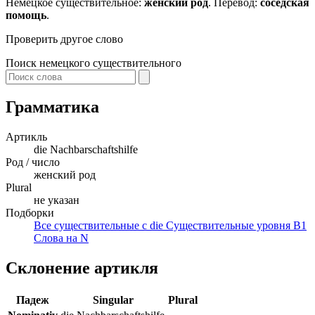
Немецкое существительное:
женский род
. Перевод:
соседская
помощь
.
Проверить другое слово
Поиск немецкого существительного
Грамматика
Артикль
die
Nachbarschaftshilfe
Род / число
женский род
Plural
не указан
Подборки
Все существительные с die
Существительные уровня B1
Слова на N
Склонение артикля
Падеж
Singular
Plural