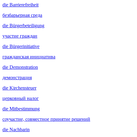
die
Barrierefreiheit
безбарьерная среда
die
Bürgerbeteiligung
участие граждан
die
Bürgerinitiative
гражданская инициатива
die
Demonstration
демонстрация
die
Kirchensteuer
церковный налог
die
Mitbestimmung
соучастие, совместное принятие решений
die
Nachbarin