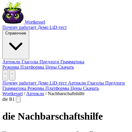
Wortkessel
Почему работает
Демо
LiD-тест
Справочник
Артикли
Глаголы
Предлоги
Грамматика
Режимы
Платформы
Цены
Скачать
Почему работает
Демо
LiD-тест
Артикли
Глаголы
Предлоги
Грамматика
Режимы
Платформы
Цены
Скачать
Wortkessel
/
Артикли
/
Nachbarschaftshilfe
die
B1
die
Nachbarschaftshilfe