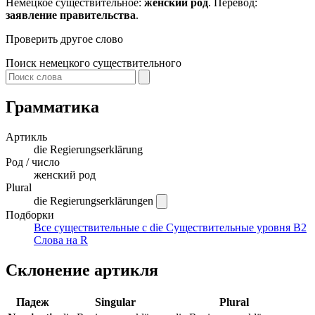
Немецкое существительное:
женский род
. Перевод:
заявление правительства
.
Проверить другое слово
Поиск немецкого существительного
Грамматика
Артикль
die
Regierungserklärung
Род / число
женский род
Plural
die Regierungserklärungen
Подборки
Все существительные с die
Существительные уровня B2
Слова на R
Склонение артикля
Падеж
Singular
Plural