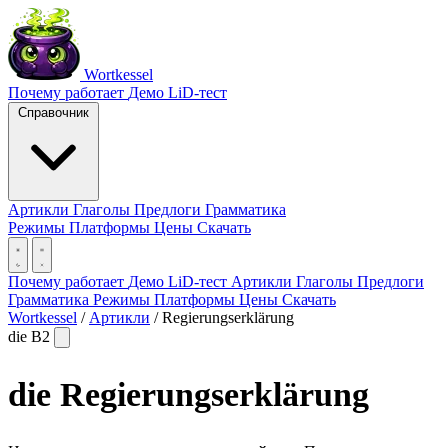
Wortkessel
Почему работает
Демо
LiD-тест
Справочник
Артикли
Глаголы
Предлоги
Грамматика
Режимы
Платформы
Цены
Скачать
Почему работает
Демо
LiD-тест
Артикли
Глаголы
Предлоги
Грамматика
Режимы
Платформы
Цены
Скачать
Wortkessel
/
Артикли
/
Regierungserklärung
die
B2
die
Regierungserklärung