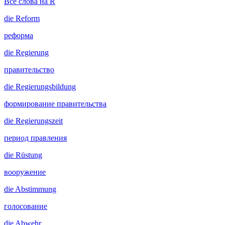
Все слова на R
die
Reform
реформа
die
Regierung
правительство
die
Regierungsbildung
формирование правительства
die
Regierungszeit
период правления
die
Rüstung
вооружение
die
Abstimmung
голосование
die
Abwehr