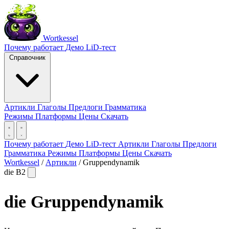
Wortkessel
Почему работает
Демо
LiD-тест
Справочник
Артикли
Глаголы
Предлоги
Грамматика
Режимы
Платформы
Цены
Скачать
Почему работает
Демо
LiD-тест
Артикли
Глаголы
Предлоги
Грамматика
Режимы
Платформы
Цены
Скачать
Wortkessel
/
Артикли
/
Gruppendynamik
die
B2
die
Gruppendynamik