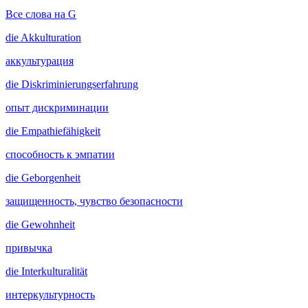
Все слова на G
die
Akkulturation
аккультурация
die
Diskriminierungserfahrung
опыт дискриминации
die
Empathiefähigkeit
способность к эмпатии
die
Geborgenheit
защищенность, чувство безопасности
die
Gewohnheit
привычка
die
Interkulturalität
интеркультурность