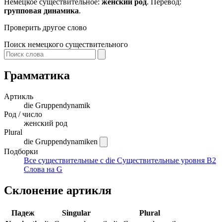
Немецкое существительное:
женский род
. Перевод:
групповая динамика
.
Проверить другое слово
Поиск немецкого существительного
Грамматика
Артикль
die
Gruppendynamik
Род / число
женский род
Plural
die Gruppendynamiken
Подборки
Все существительные с die
Существительные уровня B2
Слова на G
Склонение артикля
Падеж
Singular
Plural