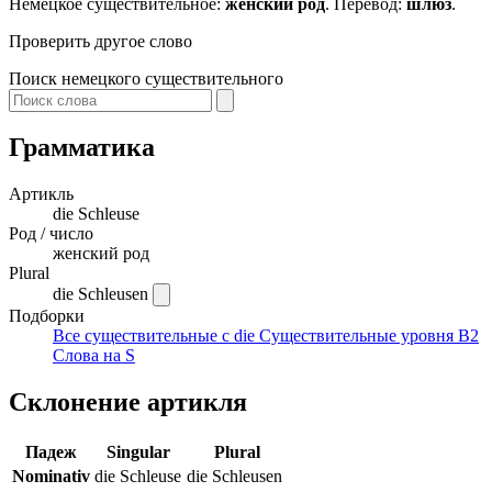
Немецкое существительное:
женский род
. Перевод:
шлюз
.
Проверить другое слово
Поиск немецкого существительного
Грамматика
Артикль
die
Schleuse
Род / число
женский род
Plural
die Schleusen
Подборки
Все существительные с die
Существительные уровня B2
Слова на S
Склонение артикля
Падеж
Singular
Plural
Nominativ
die Schleuse
die Schleusen