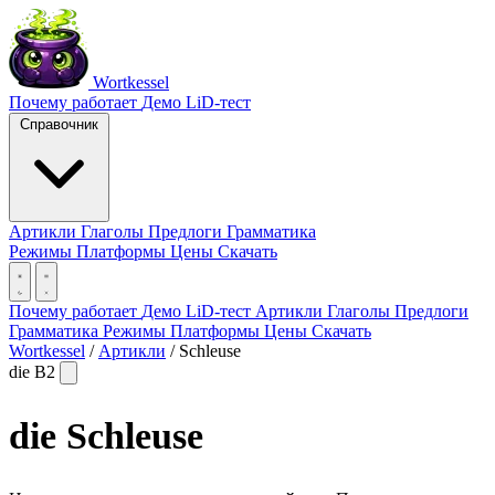
Wortkessel
Почему работает
Демо
LiD-тест
Справочник
Артикли
Глаголы
Предлоги
Грамматика
Режимы
Платформы
Цены
Скачать
Почему работает
Демо
LiD-тест
Артикли
Глаголы
Предлоги
Грамматика
Режимы
Платформы
Цены
Скачать
Wortkessel
/
Артикли
/
Schleuse
die
B2
die
Schleuse