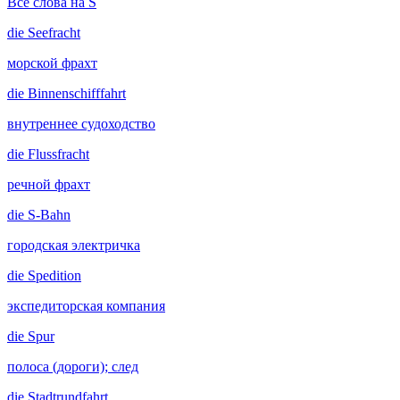
Все слова на S
die
Seefracht
морской фрахт
die
Binnenschifffahrt
внутреннее судоходство
die
Flussfracht
речной фрахт
die
S-Bahn
городская электричка
die
Spedition
экспедиторская компания
die
Spur
полоса (дороги); след
die
Stadtrundfahrt