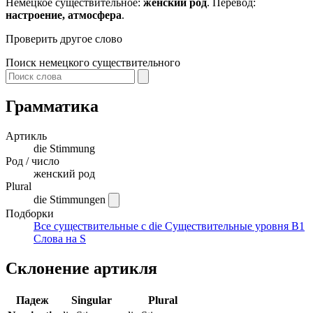
Немецкое существительное:
женский род
. Перевод:
настроение, атмосфера
.
Проверить другое слово
Поиск немецкого существительного
Грамматика
Артикль
die
Stimmung
Род / число
женский род
Plural
die Stimmungen
Подборки
Все существительные с die
Существительные уровня B1
Слова на S
Склонение артикля
Падеж
Singular
Plural