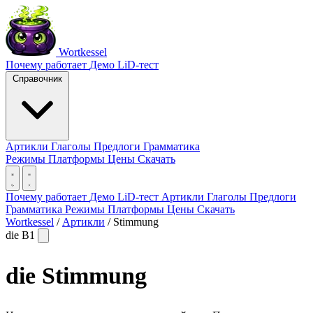
Wortkessel
Почему работает
Демо
LiD-тест
Справочник
Артикли
Глаголы
Предлоги
Грамматика
Режимы
Платформы
Цены
Скачать
Почему работает
Демо
LiD-тест
Артикли
Глаголы
Предлоги
Грамматика
Режимы
Платформы
Цены
Скачать
Wortkessel
/
Артикли
/
Stimmung
die
B1
die
Stimmung