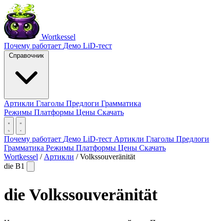
Wortkessel
Почему работает
Демо
LiD-тест
Справочник
Артикли
Глаголы
Предлоги
Грамматика
Режимы
Платформы
Цены
Скачать
Почему работает
Демо
LiD-тест
Артикли
Глаголы
Предлоги
Грамматика
Режимы
Платформы
Цены
Скачать
Wortkessel
/
Артикли
/
Volkssouveränität
die
B1
die
Volkssouveränität