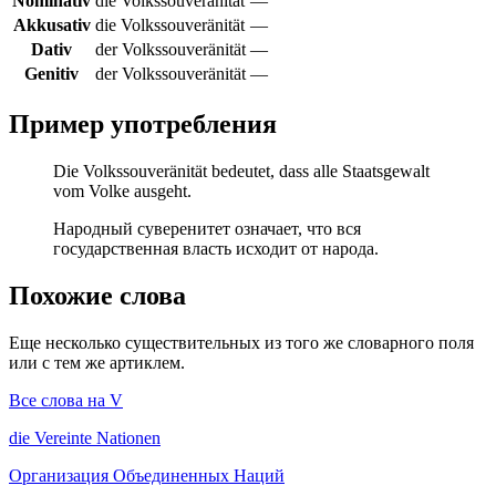
Nominativ
die Volkssouveränität
—
Akkusativ
die Volkssouveränität
—
Dativ
der Volkssouveränität
—
Genitiv
der Volkssouveränität
—
Пример употребления
Die Volkssouveränität bedeutet, dass alle Staatsgewalt
vom Volke ausgeht.
Народный суверенитет означает, что вся
государственная власть исходит от народа.
Похожие слова
Еще несколько существительных из того же словарного поля
или с тем же артиклем.
Все слова на V
die
Vereinte Nationen
Организация Объединенных Наций