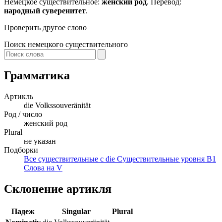
Немецкое существительное:
женский род
. Перевод:
народный суверенитет
.
Проверить другое слово
Поиск немецкого существительного
Грамматика
Артикль
die
Volkssouveränität
Род / число
женский род
Plural
не указан
Подборки
Все существительные с die
Существительные уровня B1
Слова на V
Склонение артикля
Падеж
Singular
Plural