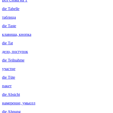
Все слова на T
die
Tabelle
таблица
die
Taste
клавиша, кнопка
die
Tat
дело, поступок
die
Teilnahme
участие
die
Tüte
пакет
die
Absicht
намерение, умысел
die
Ahnung