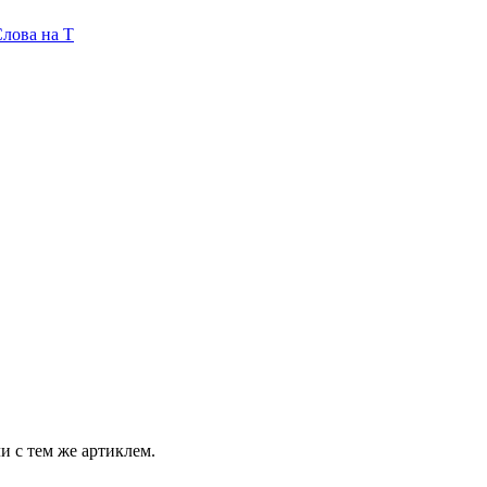
лова на T
и с тем же артиклем.