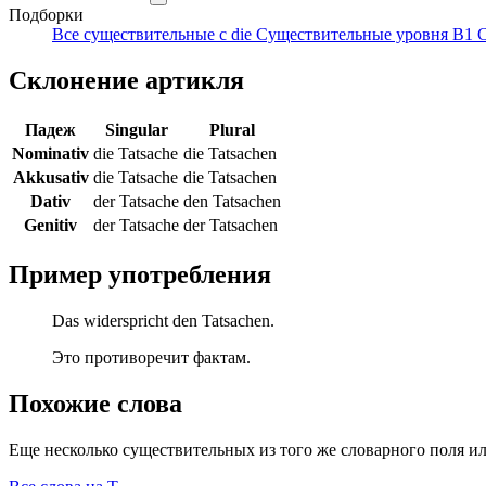
Подборки
Все существительные с die
Существительные уровня B1
С
Склонение артикля
Падеж
Singular
Plural
Nominativ
die Tatsache
die Tatsachen
Akkusativ
die Tatsache
die Tatsachen
Dativ
der Tatsache
den Tatsachen
Genitiv
der Tatsache
der Tatsachen
Пример употребления
Das widerspricht den Tatsachen.
Это противоречит фактам.
Похожие слова
Еще несколько существительных из того же словарного поля ил