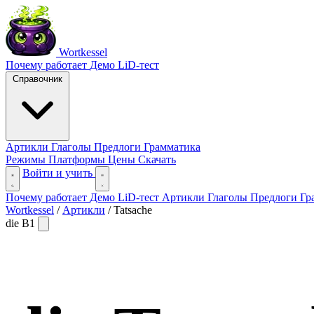
Wortkessel
Почему работает
Демо
LiD-тест
Справочник
Артикли
Глаголы
Предлоги
Грамматика
Режимы
Платформы
Цены
Скачать
Войти и учить
Почему работает
Демо
LiD-тест
Артикли
Глаголы
Предлоги
Гр
Wortkessel
/
Артикли
/
Tatsache
die
B1