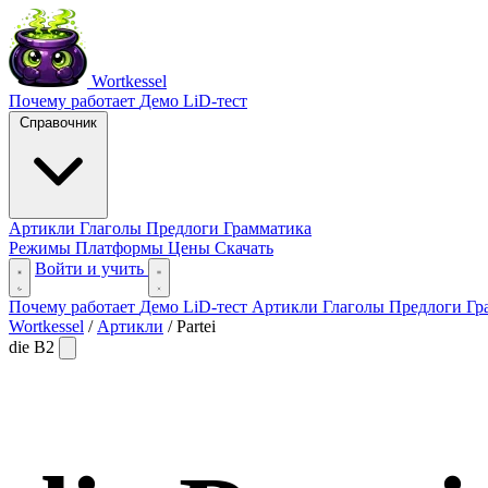
Wortkessel
Почему работает
Демо
LiD-тест
Справочник
Артикли
Глаголы
Предлоги
Грамматика
Режимы
Платформы
Цены
Скачать
Войти и учить
Почему работает
Демо
LiD-тест
Артикли
Глаголы
Предлоги
Гр
Wortkessel
/
Артикли
/
Partei
die
B2