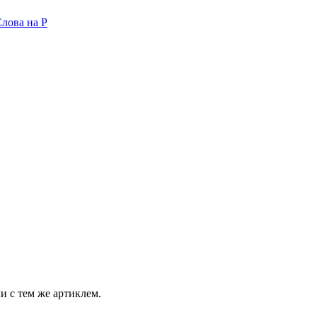
лова на P
и с тем же артиклем.