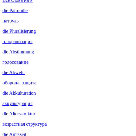
Все слова на P
die
Patrouille
патруль
die
Pluralisierung
плюрализация
die
Abstimmung
голосование
die
Abwehr
оборона, защита
die
Akkulturation
аккультурация
die
Altersstruktur
возрастная структура
die
Amtszeit