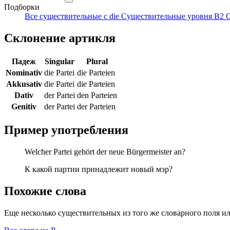
Подборки
Все существительные с die
Существительные уровня B2
С
Склонение артикля
Падеж
Singular
Plural
Nominativ
die Partei
die Parteien
Akkusativ
die Partei
die Parteien
Dativ
der Partei
den Parteien
Genitiv
der Partei
der Parteien
Пример употребления
Welcher Partei gehört der neue Bürgermeister an?
К какой партии принадлежит новый мэр?
Похожие слова
Еще несколько существительных из того же словарного поля ил