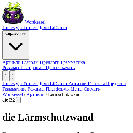
Wortkessel
Почему работает
Демо
LiD-тест
Справочник
Артикли
Глаголы
Предлоги
Грамматика
Режимы
Платформы
Цены
Скачать
Почему работает
Демо
LiD-тест
Артикли
Глаголы
Предлоги
Грамматика
Режимы
Платформы
Цены
Скачать
Wortkessel
/
Артикли
/
Lärmschutzwand
die
B2
die
Lärmschutzwand