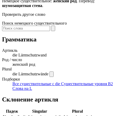
Немецкое существительное:
женский род
. Перевод:
шумозащитная стена
.
Проверить другое слово
Поиск немецкого существительного
Грамматика
Артикль
die
Lärmschutzwand
Род / число
женский род
Plural
die Lärmschutzwände
Подборки
Все существительные с die
Существительные уровня B2
Слова на L
Склонение артикля
Падеж
Singular
Plural