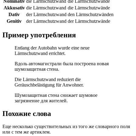
Nominativ
die Lärmschutzwand
die Lärmschutzwände
Akkusativ
die Lärmschutzwand
die Lärmschutzwände
Dativ
der Lärmschutzwand
den Lärmschutzwänden
Genitiv
der Lärmschutzwand
der Lärmschutzwände
Пример употребления
Entlang der Autobahn wurde eine neue
Lärmschutzwand errichtet.
Вдоль автомагистрали была построена новая
шумозащитная стена.
Die Lärmschutzwand reduziert die
Geräuschbelästigung für Anwohner.
Шумозащитная стена снижает шумовое
загрязнение для жителей.
Похожие слова
Еще несколько существительных из того же словарного поля
или с тем же артиклем.