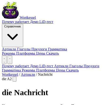
Wortkessel
Почему работает
Демо
LiD-тест
Справочник
Артикли
Глаголы
Предлоги
Грамматика
Режимы
Платформы
Цены
Скачать
Почему работает
Демо
LiD-тест
Артикли
Глаголы
Предлоги
Грамматика
Режимы
Платформы
Цены
Скачать
Wortkessel
/
Артикли
/
Nachricht
die
A2
die
Nachricht