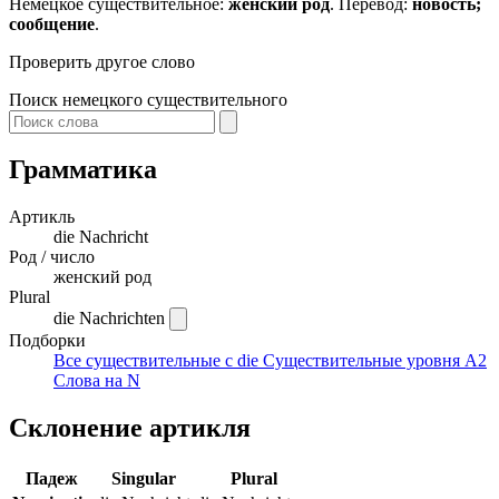
Немецкое существительное:
женский род
. Перевод:
новость;
сообщение
.
Проверить другое слово
Поиск немецкого существительного
Грамматика
Артикль
die
Nachricht
Род / число
женский род
Plural
die Nachrichten
Подборки
Все существительные с die
Существительные уровня A2
Слова на N
Склонение артикля
Падеж
Singular
Plural