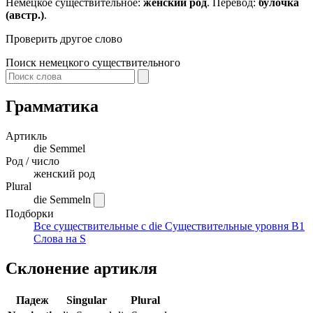
Немецкое существительное:
женский род
. Перевод:
булочка
(австр.)
.
Проверить другое слово
Поиск немецкого существительного
Грамматика
Артикль
die
Semmel
Род / число
женский род
Plural
die Semmeln
Подборки
Все существительные с die
Существительные уровня B1
Слова на S
Склонение артикля
Падеж
Singular
Plural