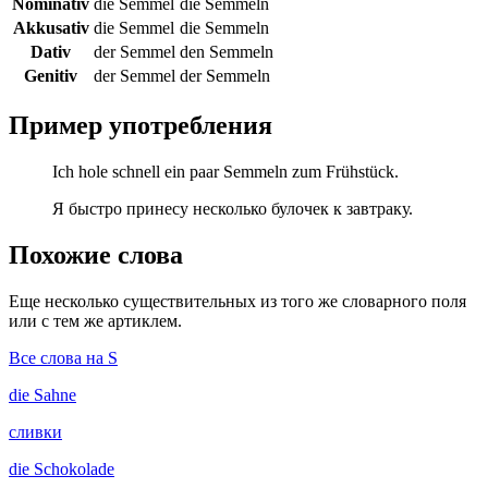
Nominativ
die Semmel
die Semmeln
Akkusativ
die Semmel
die Semmeln
Dativ
der Semmel
den Semmeln
Genitiv
der Semmel
der Semmeln
Пример употребления
Ich hole schnell ein paar Semmeln zum Frühstück.
Я быстро принесу несколько булочек к завтраку.
Похожие слова
Еще несколько существительных из того же словарного поля
или с тем же артиклем.
Все слова на S
die
Sahne
сливки
die
Schokolade