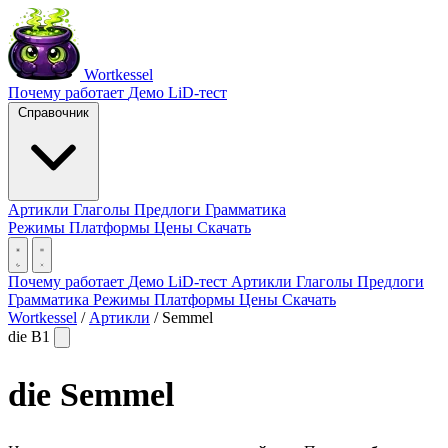
Wortkessel
Почему работает
Демо
LiD-тест
Справочник
Артикли
Глаголы
Предлоги
Грамматика
Режимы
Платформы
Цены
Скачать
Почему работает
Демо
LiD-тест
Артикли
Глаголы
Предлоги
Грамматика
Режимы
Платформы
Цены
Скачать
Wortkessel
/
Артикли
/
Semmel
die
B1
die
Semmel