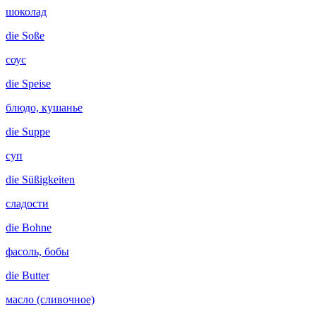
шоколад
die
Soße
соус
die
Speise
блюдо, кушанье
die
Suppe
суп
die
Süßigkeiten
сладости
die
Bohne
фасоль, бобы
die
Butter
масло (сливочное)