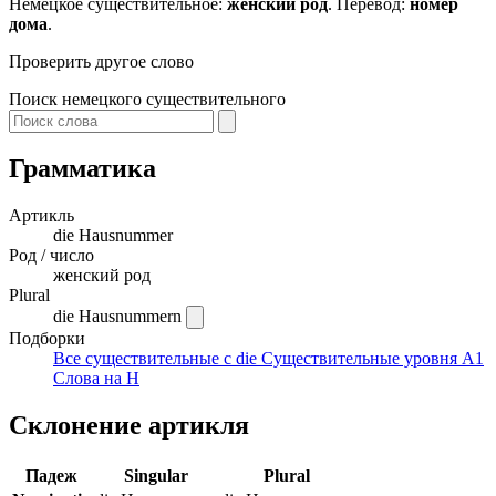
Немецкое существительное:
женский род
. Перевод:
номер
дома
.
Проверить другое слово
Поиск немецкого существительного
Грамматика
Артикль
die
Hausnummer
Род / число
женский род
Plural
die Hausnummern
Подборки
Все существительные с die
Существительные уровня A1
Слова на H
Склонение артикля
Падеж
Singular
Plural