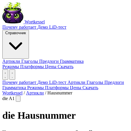
Wortkessel
Почему работает
Демо
LiD-тест
Справочник
Артикли
Глаголы
Предлоги
Грамматика
Режимы
Платформы
Цены
Скачать
Почему работает
Демо
LiD-тест
Артикли
Глаголы
Предлоги
Грамматика
Режимы
Платформы
Цены
Скачать
Wortkessel
/
Артикли
/
Hausnummer
die
A1
die
Hausnummer