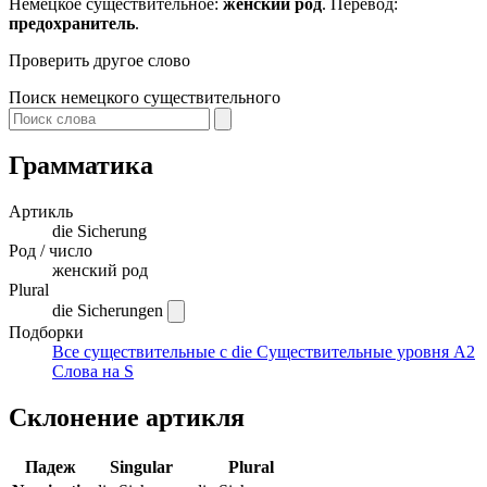
Немецкое существительное:
женский род
. Перевод:
предохранитель
.
Проверить другое слово
Поиск немецкого существительного
Грамматика
Артикль
die
Sicherung
Род / число
женский род
Plural
die Sicherungen
Подборки
Все существительные с die
Существительные уровня A2
Слова на S
Склонение артикля
Падеж
Singular
Plural