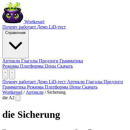
Wortkessel
Почему работает
Демо
LiD-тест
Справочник
Артикли
Глаголы
Предлоги
Грамматика
Режимы
Платформы
Цены
Скачать
Почему работает
Демо
LiD-тест
Артикли
Глаголы
Предлоги
Грамматика
Режимы
Платформы
Цены
Скачать
Wortkessel
/
Артикли
/
Sicherung
die
A2
die
Sicherung