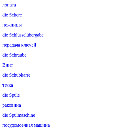
лопата
die
Schere
ножницы
die
Schlüsselübergabe
передача ключей
die
Schraube
Винт
die
Schubkarre
тачка
die
Spüle
раковина
die
Spülmaschine
посудомоечная машина