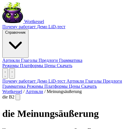
Wortkessel
Почему работает
Демо
LiD-тест
Справочник
Артикли
Глаголы
Предлоги
Грамматика
Режимы
Платформы
Цены
Скачать
Почему работает
Демо
LiD-тест
Артикли
Глаголы
Предлоги
Грамматика
Режимы
Платформы
Цены
Скачать
Wortkessel
/
Артикли
/
Meinungsäußerung
die
B2
die
Meinungsäußerung