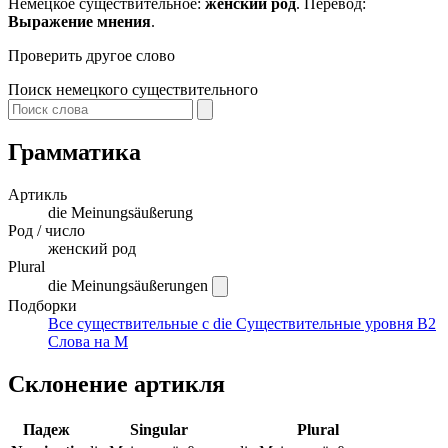
Немецкое существительное:
женский род
. Перевод:
Выражение мнения
.
Проверить другое слово
Поиск немецкого существительного
Грамматика
Артикль
die
Meinungsäußerung
Род / число
женский род
Plural
die Meinungsäußerungen
Подборки
Все существительные с die
Существительные уровня B2
Слова на M
Склонение артикля
Падеж
Singular
Plural