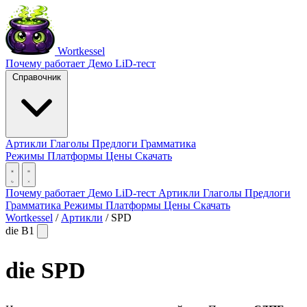
Wortkessel
Почему работает
Демо
LiD-тест
Справочник
Артикли
Глаголы
Предлоги
Грамматика
Режимы
Платформы
Цены
Скачать
Почему работает
Демо
LiD-тест
Артикли
Глаголы
Предлоги
Грамматика
Режимы
Платформы
Цены
Скачать
Wortkessel
/
Артикли
/
SPD
die
B1
die
SPD