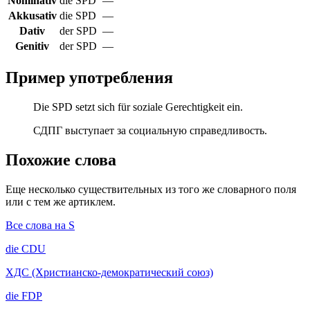
Nominativ
die SPD
—
Akkusativ
die SPD
—
Dativ
der SPD
—
Genitiv
der SPD
—
Пример употребления
Die SPD setzt sich für soziale Gerechtigkeit ein.
СДПГ выступает за социальную справедливость.
Похожие слова
Еще несколько существительных из того же словарного поля
или с тем же артиклем.
Все слова на S
die
CDU
ХДС (Христианско-демократический союз)
die
FDP