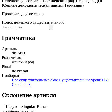
Немецкое существительное:
женский род
. Перевод:
СДПГ
(Социал-демократическая партия Германии)
.
Проверить другое слово
Поиск немецкого существительного
Грамматика
Артикль
die
SPD
Род / число
женский род
Plural
не указан
Подборки
Все существительные с die
Существительные уровня B1
Слова на S
Склонение артикля
Падеж
Singular
Plural