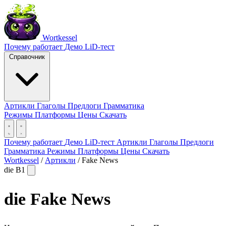
Wortkessel
Почему работает
Демо
LiD-тест
Справочник
Артикли
Глаголы
Предлоги
Грамматика
Режимы
Платформы
Цены
Скачать
Почему работает
Демо
LiD-тест
Артикли
Глаголы
Предлоги
Грамматика
Режимы
Платформы
Цены
Скачать
Wortkessel
/
Артикли
/
Fake News
die
B1
die
Fake News