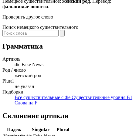
Немецкое существительное:
женский род
. Перевод:
фальшивые новости
.
Проверить другое слово
Поиск немецкого существительного
Грамматика
Артикль
die
Fake News
Род / число
женский род
Plural
не указан
Подборки
Все существительные с die
Существительные уровня B1
Слова на F
Склонение артикля
Падеж
Singular
Plural