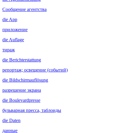
Сообщение агентства
die
App
приложение
die
Auflage
тираж
die
Berichterstattung
репортаж; освещение (событий)
die
Bildschirmauflösung
разрешение экрана
die
Boulevardpresse
бульварная пресса, таблоиды
die
Daten
данные