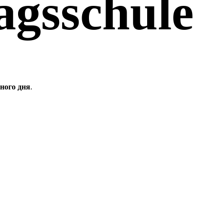
gsschule
ного дня
.