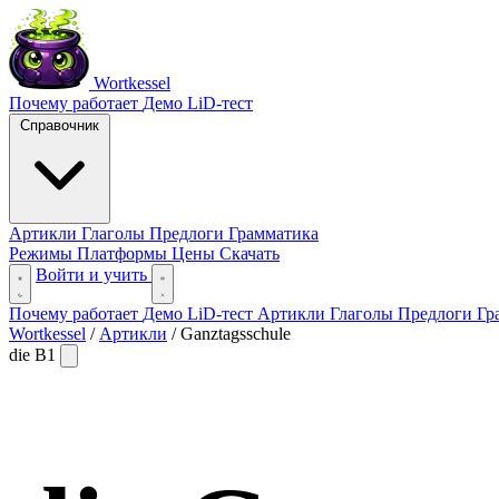
Wortkessel
Почему работает
Демо
LiD-тест
Справочник
Артикли
Глаголы
Предлоги
Грамматика
Режимы
Платформы
Цены
Скачать
Войти и учить
Почему работает
Демо
LiD-тест
Артикли
Глаголы
Предлоги
Гр
Wortkessel
/
Артикли
/
Ganztagsschule
die
B1