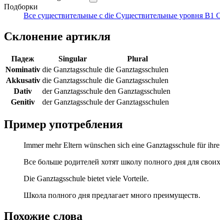
Подборки
Все существительные с die
Существительные уровня B1
С
Склонение артикля
Падеж
Singular
Plural
Nominativ
die Ganztagsschule
die Ganztagsschulen
Akkusativ
die Ganztagsschule
die Ganztagsschulen
Dativ
der Ganztagsschule
den Ganztagsschulen
Genitiv
der Ganztagsschule
der Ganztagsschulen
Пример употребления
Immer mehr Eltern wünschen sich eine Ganztagsschule für ihre
Все больше родителей хотят школу полного дня для своих
Die Ganztagsschule bietet viele Vorteile.
Школа полного дня предлагает много преимуществ.
Похожие слова