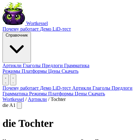
Wortkessel
Почему работает
Демо
LiD-тест
Справочник
Артикли
Глаголы
Предлоги
Грамматика
Режимы
Платформы
Цены
Скачать
Почему работает
Демо
LiD-тест
Артикли
Глаголы
Предлоги
Грамматика
Режимы
Платформы
Цены
Скачать
Wortkessel
/
Артикли
/
Tochter
die
A1
die
Tochter