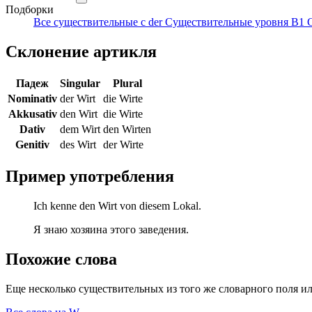
Подборки
Все существительные с der
Существительные уровня B1
Склонение артикля
Падеж
Singular
Plural
Nominativ
der Wirt
die Wirte
Akkusativ
den Wirt
die Wirte
Dativ
dem Wirt
den Wirten
Genitiv
des Wirt
der Wirte
Пример употребления
Ich kenne den Wirt von diesem Lokal.
Я знаю хозяина этого заведения.
Похожие слова
Еще несколько существительных из того же словарного поля ил