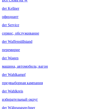
Все слова на W
der
Kellner
официант
der
Service
сервис, обслуживание
der
Waffenstillstand
перемирие
der
Wagen
машина, автомобиль; вагон
der
Wahlkampf
предвыборная кампания
der
Wahlkreis
избирательный округ
der
Währungsrechner