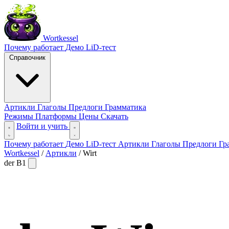
Wortkessel
Почему работает
Демо
LiD-тест
Справочник
Артикли
Глаголы
Предлоги
Грамматика
Режимы
Платформы
Цены
Скачать
Войти и учить
Почему работает
Демо
LiD-тест
Артикли
Глаголы
Предлоги
Гр
Wortkessel
/
Артикли
/
Wirt
der
B1