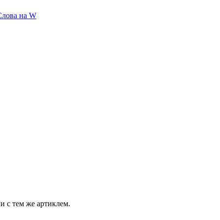
Слова на W
и с тем же артиклем.