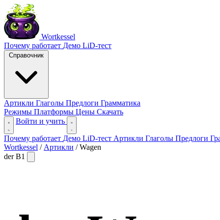
Wortkessel
Почему работает
Демо
LiD-тест
Справочник
Артикли
Глаголы
Предлоги
Грамматика
Режимы
Платформы
Цены
Скачать
Войти и учить
Почему работает
Демо
LiD-тест
Артикли
Глаголы
Предлоги
Гр
Wortkessel
/
Артикли
/
Wagen
der
B1