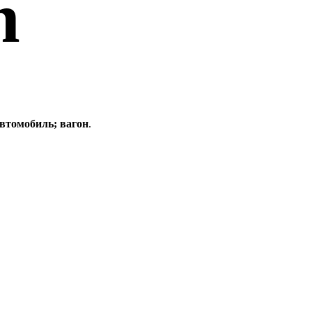
n
втомобиль; вагон
.