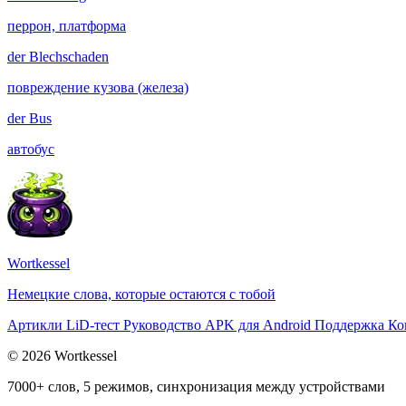
перрон, платформа
der
Blechschaden
повреждение кузова (железа)
der
Bus
автобус
Wortkessel
Немецкие слова, которые остаются с тобой
Артикли
LiD-тест
Руководство
APK для Android
Поддержка
Ко
© 2026 Wortkessel
7000+ слов, 5 режимов, синхронизация между устройствами