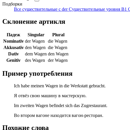
Подборки
Все существительные с der
Существительные уровня B1
Склонение артикля
Падеж
Singular
Plural
Nominativ
der Wagen
die Wagen
Akkusativ
den Wagen
die Wagen
Dativ
dem Wagen
den Wagen
Genitiv
des Wagen
der Wagen
Пример употребления
Ich habe meinen Wagen in die Werkstatt gebracht.
Я отвёз свою машину в мастерскую.
Im zweiten Wagen befindet sich das Zugrestaurant.
Во втором вагоне находится вагон-ресторан.
Похожие слова