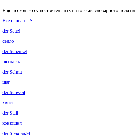
Еще несколько существительных из того же словарного поля ил
Все слова на S
der
Sattel
седло
der
Schenkel
шенкель
der
Schritt
шаг
der
Schweif
хвост
der
Stall
конюшня
der
Steigbügel