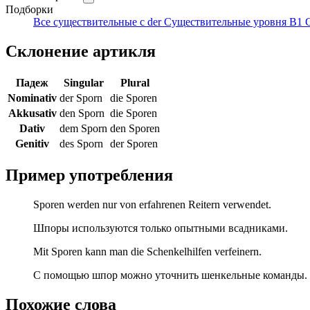
Подборки
Все существительные с der
Существительные уровня B1
Склонение артикля
Падеж
Singular
Plural
Nominativ
der Sporn
die Sporen
Akkusativ
den Sporn
die Sporen
Dativ
dem Sporn
den Sporen
Genitiv
des Sporn
der Sporen
Пример употребления
Sporen werden nur von erfahrenen Reitern verwendet.
Шпоры используются только опытными всадниками.
Mit Sporen kann man die Schenkelhilfen verfeinern.
С помощью шпор можно уточнить шенкельные команды.
Похожие слова