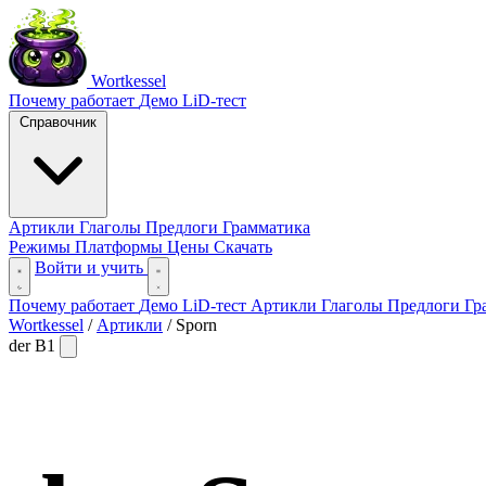
Wortkessel
Почему работает
Демо
LiD-тест
Справочник
Артикли
Глаголы
Предлоги
Грамматика
Режимы
Платформы
Цены
Скачать
Войти и учить
Почему работает
Демо
LiD-тест
Артикли
Глаголы
Предлоги
Гр
Wortkessel
/
Артикли
/
Sporn
der
B1