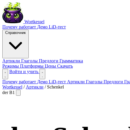
Wortkessel
Почему работает
Демо
LiD-тест
Справочник
Артикли
Глаголы
Предлоги
Грамматика
Режимы
Платформы
Цены
Скачать
Войти и учить
Почему работает
Демо
LiD-тест
Артикли
Глаголы
Предлоги
Гр
Wortkessel
/
Артикли
/
Schenkel
der
B1