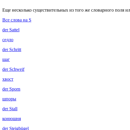
Еще несколько существительных из того же словарного поля ил
Все слова на S
der
Sattel
седло
der
Schritt
шаг
der
Schweif
хвост
der
Sporn
шпоры
der
Stall
конюшня
der
Steigbügel