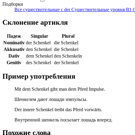
Подборки
Все существительные с der
Существительные уровня B1
Склонение артикля
Падеж
Singular
Plural
Nominativ
der Schenkel
die Schenkel
Akkusativ
den Schenkel
die Schenkel
Dativ
dem Schenkel
den Schenkeln
Genitiv
des Schenkel
der Schenkel
Пример употребления
Mit dem Schenkel gibt man dem Pferd Impulse.
Шенкелем дают лошади импульсы.
Der innere Schenkel treibt das Pferd vorwärts.
Внутренний шенкель посылает лошадь вперед.
Похожие слова