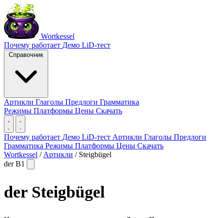
Wortkessel
Почему работает
Демо
LiD-тест
Справочник
Артикли
Глаголы
Предлоги
Грамматика
Режимы
Платформы
Цены
Скачать
Почему работает
Демо
LiD-тест
Артикли
Глаголы
Предлоги
Грамматика
Режимы
Платформы
Цены
Скачать
Wortkessel
/
Артикли
/
Steigbügel
der
B1
der
Steigbügel