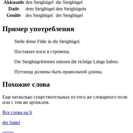
Akkusativ
den Steigbügel
die Steigbügel
Dativ
dem Steigbügel
den Steigbügeln
Genitiv
des Steigbügel
der Steigbügel
Пример употребления
Stelle deine Füße in die Steigbügel.
Поставьте ноги в стремена.
Die Steigbügelriemen müssen die richtige Länge haben.
Путлища должны быть правильной длины.
Похожие слова
Еще несколько существительных из того же словарного поля
или с тем же артиклем.
Все слова на S
der
Sattel
седло