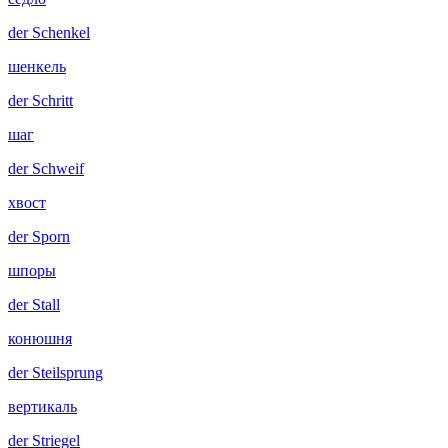
der
Schenkel
шенкель
der
Schritt
шаг
der
Schweif
хвост
der
Sporn
шпоры
der
Stall
конюшня
der
Steilsprung
вертикаль
der
Striegel