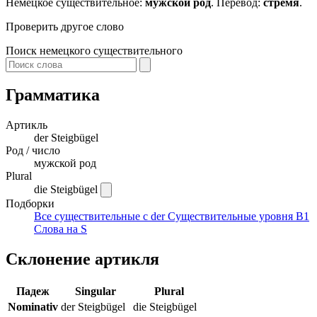
Немецкое существительное:
мужской род
. Перевод:
стремя
.
Проверить другое слово
Поиск немецкого существительного
Грамматика
Артикль
der
Steigbügel
Род / число
мужской род
Plural
die Steigbügel
Подборки
Все существительные с der
Существительные уровня B1
Слова на S
Склонение артикля
Падеж
Singular
Plural
Nominativ
der Steigbügel
die Steigbügel