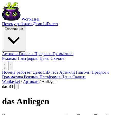
Wortkessel
Почему работает
Демо
LiD-тест
Справочник
Артикли
Глаголы
Предлоги
Грамматика
Режимы
Платформы
Цены
Скачать
Почему работает
Демо
LiD-тест
Артикли
Глаголы
Предлоги
Грамматика
Режимы
Платформы
Цены
Скачать
Wortkessel
/
Артикли
/
Anliegen
das
B1
das
Anliegen