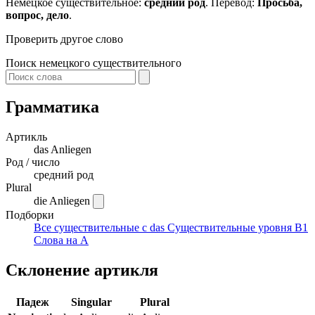
Немецкое существительное:
средний род
. Перевод:
Просьба,
вопрос, дело
.
Проверить другое слово
Поиск немецкого существительного
Грамматика
Артикль
das
Anliegen
Род / число
средний род
Plural
die Anliegen
Подборки
Все существительные с das
Существительные уровня B1
Слова на A
Склонение артикля
Падеж
Singular
Plural