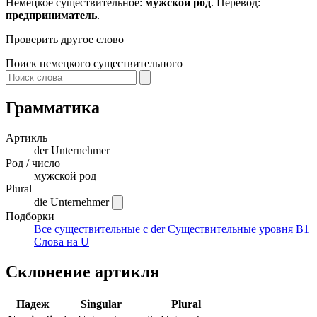
Немецкое существительное:
мужской род
. Перевод:
предприниматель
.
Проверить другое слово
Поиск немецкого существительного
Грамматика
Артикль
der
Unternehmer
Род / число
мужской род
Plural
die Unternehmer
Подборки
Все существительные с der
Существительные уровня B1
Слова на U
Склонение артикля
Падеж
Singular
Plural