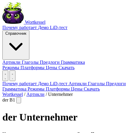
Wortkessel
Почему работает
Демо
LiD-тест
Справочник
Артикли
Глаголы
Предлоги
Грамматика
Режимы
Платформы
Цены
Скачать
Почему работает
Демо
LiD-тест
Артикли
Глаголы
Предлоги
Грамматика
Режимы
Платформы
Цены
Скачать
Wortkessel
/
Артикли
/
Unternehmer
der
B1
der
Unternehmer